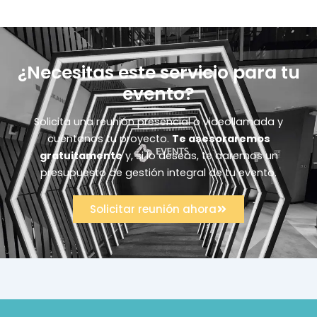
¿Necesitas este servicio para tu
evento?
Solicita una reunión presencial o videollamada y
cuéntanos tu proyecto.
Te asesoraremos
gratuitamente
y, si lo deseas, te daremos un
presupuesto de gestión integral de tu evento.
Solicitar reunión ahora